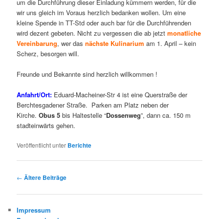
um die Durchführung dieser Einladung kümmern werden, für die
wir uns gleich im Voraus herzlich bedanken wollen. Um eine
kleine Spende in TT-Std oder auch bar für die Durchführenden
wird dezent gebeten. Nicht zu vergessen die ab jetzt
monatliche
V
ereinbarung
, wer das
nächste
Kulinarium
am 1. April – kein
Scherz, besorgen will.
Freunde und Bekannte sind herzlich willkommen !
Anfahrt/Ort:
Eduard-Macheiner-Str 4 ist eine Querstraße der
Berchtesgadener Straße. Parken am Platz neben der
Kirche.
Obus 5
bis Haltestelle “
Dossenweg
”, dann ca. 150 m
stadteinwärts gehen.
Veröffentlicht unter
Berichte
Beitragsnavigation
←
Ältere Beiträge
Impressum