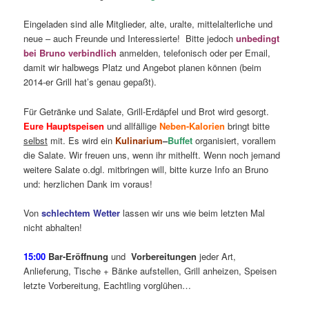
Eingeladen sind alle Mitglieder, alte, uralte, mittelalterliche und
neue – auch Freunde und Interessierte! Bitte jedoch
unbedingt
bei Bruno verbindlich
anmelden, telefonisch oder per Email,
damit wir halbwegs Platz und Angebot planen können (beim
2014-er Grill hat’s genau gepaßt).
Für Getränke und Salate, Grill-Erdäpfel und Brot wird gesorgt.
Eure Hauptspeisen
und allfällige
Neben-Kalorien
bringt bitte
selbst
mit. Es wird ein
Kulinarium
–
Buffet
organisiert, vorallem
die Salate. Wir freuen uns, wenn ihr mithelft. Wenn noch jemand
weitere Salate o.dgl. mitbringen will, bitte kurze Info an Bruno
und: herzlichen Dank im voraus!
Von
schlechtem Wetter
lassen wir uns wie beim letzten Mal
nicht abhalten!
15:00
Bar-Eröffnung
und
Vorbereitungen
jeder Art,
Anlieferung, Tische + Bänke aufstellen, Grill anheizen, Speisen
letzte Vorbereitung, Eachtling vorglühen…