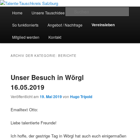
Zum
Zum
Inhalt
sekundären
Hauptmenü
Such
Home
Unsere Tauschidee
Zeit statt Geld
wechseln
Inhalt
wechseln
Talente-Tauschkreis Salzburg
Vereinsleben
So funktionierts
Angebot / Nachfrage
Mitglied werden
Kontakt
ARCHIV DER KATEGORIE:
BERICHTE
Unser Besuch in Wörgl
16.05.2019
Veröffentlicht am
19. Mai 2019
von
Hugo Tripold
Emailtext Otto:
Liebe talentierte Freunde!
Ich hoffe, der gestrige Tag in Wörgl hat auch euch einigermaßen