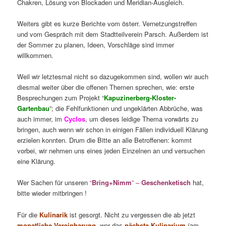
Chakren, Lösung von Blockaden und Meridian-Ausgleich.
Weiters gibt es kurze Berichte vom österr. Vernetzungstreffen
und vom Gespräch mit dem Stadtteilverein Parsch. Außerdem ist
der Sommer zu planen, Ideen, Vorschläge sind immer
willkommen.
Weil wir letztesmal nicht so dazugekommen sind, wollen wir auch
diesmal weiter über die offenen Themen sprechen, wie: erste
Besprechungen zum Projekt “
Kapuzinerberg-Kloster-
Gartenbau
”; die Fehlfunktionen und ungeklärten Abbrüche, was
auch immer, im
Cyclos
, um dieses leidige Thema vorwärts zu
bringen, auch wenn wir schon in einigen Fällen individuell Klärung
erzielen konnten. Drum die Bitte an alle Betroffenen: kommt
vorbei, wir nehmen uns eines jeden Einzelnen an und versuchen
eine Klärung.
Wer Sachen für unseren
“
Bring+Nimm
” –
Geschenketisch
hat,
bitte wieder mitbringen !
Für die
Kulinarik
ist gesorgt. Nicht zu vergessen die ab jetzt
monatliche
V
ereinbarung
, wer das
nächste
Kulinarium
(am